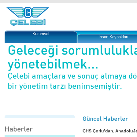
Kurumsal
İnsan Kaynakları
Geleceği sorumlulukl
yönetebilmek...
Çelebi amaçlara ve sonuç almaya d
bir yönetim tarzı benimsemiştir.
Güncel Haberler
Haberler
ÇHS Çorlu’dan, AnadoluJet