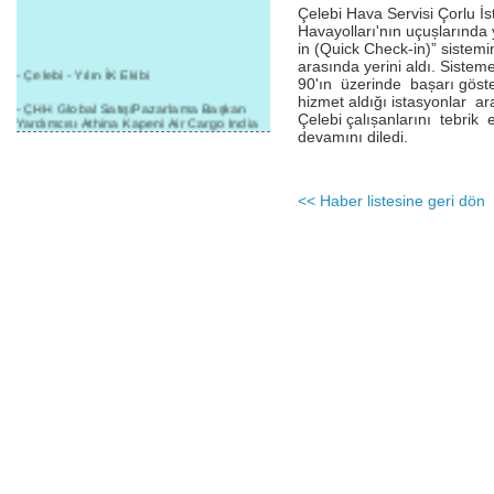
Çelebi Hava Servisi Çorlu İ
Havayolları'nın uçușlarında
in (Quick Check-in)” sistemi
arasında yerini aldı. Sist
- Çelebi - Yılın İK Ekibi
90'ın üzerinde bașarı göste
hizmet aldığı istasyonlar a
- ÇHH Global Satış/Pazarlama Başkan
Çelebi çalıșanlarını tebrik 
Yardımcısı Athina Kapeni Air Cargo India
devamını diledi.
etkinliğinde panele katıldı
- Çelebi Delhi Kargo'ya : Yılın Cargo
Hizmet Sağlayıcısı" Ödülü!
<< Haber listesine geri dön
- 8.1.2016 / Çelebi Genel Müdürlük - Yeni
Yılın İlk Buluşması
- 1Goal/1Team/1Company- 8.1.2016 /
Çelebi Aviation Holding's First Event of the
New Year
- Çelebi Delhi Yer Hizmetleri'nden Cathay
Pacific Kargo'ya ramp hizmeti başladı
- ÇelebiNas'dan Cathay Pacific'e yolcu,
ramp, kargo, depolama hizmeti bir arada!
- Havaalanı Yer Hizmetleri kategorisinde
2015 Skalite Ödülü Çelebi Hava
Servisi'nin oldu!
- G20 Zirvesinde Çelebi Hava Servisi