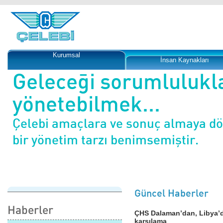
Kurumsal
İnsan Kaynakları
Geleceği sorumlulukl
yönetebilmek...
Çelebi amaçlara ve sonuç almaya d
bir yönetim tarzı benimsemiştir.
Güncel Haberler
Haberler
ÇHS Dalaman’dan, Libya’d
karşılama