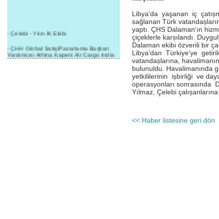
Libya'da yaşanan iç çatıșm
sağlanan Türk vatandașların
yaptı. ÇHS Dalaman'ın hizme
- Çelebi - Yılın İK Ekibi
çiçeklerle karșılandı. Duyg
Dalaman ekibi özverili bir ç
- ÇHH Global Satış/Pazarlama Başkan
Libya'dan Türkiye'ye getiril
Yardımcısı Athina Kapeni Air Cargo India
vatandașlarına, havalimanı
etkinliğinde panele katıldı
bulunuldu. Havalimanında g
- Çelebi Delhi Kargo'ya : Yılın Cargo
yetkililerinin ișbirliği ve d
Hizmet Sağlayıcısı" Ödülü!
operasyonları sonrasınd
Yılmaz, Çelebi çalıșanlarına t
- 8.1.2016 / Çelebi Genel Müdürlük - Yeni
Yılın İlk Buluşması
- 1Goal/1Team/1Company- 8.1.2016 /
<< Haber listesine geri dön
Çelebi Aviation Holding's First Event of the
New Year
- Çelebi Delhi Yer Hizmetleri'nden Cathay
Pacific Kargo'ya ramp hizmeti başladı
- ÇelebiNas'dan Cathay Pacific'e yolcu,
ramp, kargo, depolama hizmeti bir arada!
- Havaalanı Yer Hizmetleri kategorisinde
2015 Skalite Ödülü Çelebi Hava
Servisi'nin oldu!
- G20 Zirvesinde Çelebi Hava Servisi