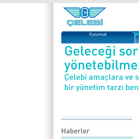
Kurumsal
Geleceği so
yönetebilmek
Çelebi amaçlara ve 
bir yönetim tarzı be
Haberler