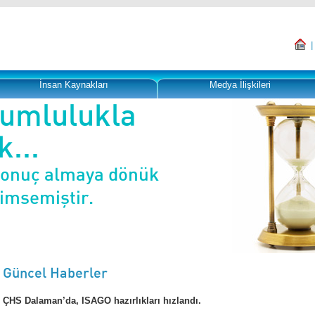
İnsan Kaynakları
Medya İlişkileri
rumlulukla
...
sonuç almaya dönük
nimsemiştir.
Güncel Haberler
ÇHS Dalaman’da, ISAGO hazırlıkları hızlandı.