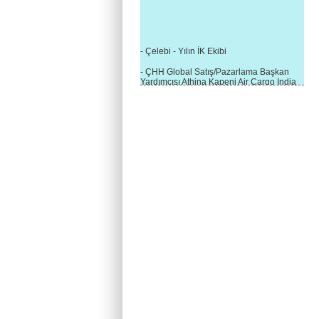
- Çelebi - Yılın İK Ekibi
- ÇHH Global Satış/Pazarlama Başkan
Yardımcısı Athina Kapeni Air Cargo India
etkinliğinde panele katıldı
- Çelebi Delhi Kargo'ya : Yılın Cargo
Hizmet Sağlayıcısı" Ödülü!
- 8.1.2016 / Çelebi Genel Müdürlük - Yeni
Yılın İlk Buluşması
- 1Goal/1Team/1Company- 8.1.2016 /
Çelebi Aviation Holding's First Event of the
New Year
- Çelebi Delhi Yer Hizmetleri'nden Cathay
Pacific Kargo'ya ramp hizmeti başladı
- ÇelebiNas'dan Cathay Pacific'e yolcu,
ramp, kargo, depolama hizmeti bir arada!
- Havaalanı Yer Hizmetleri kategorisinde
2015 Skalite Ödülü Çelebi Hava
Servisi'nin oldu!
- G20 Zirvesinde Çelebi Hava Servisi