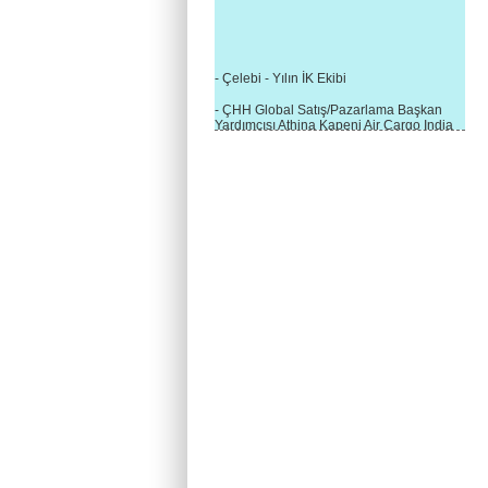
- Çelebi - Yılın İK Ekibi
- ÇHH Global Satış/Pazarlama Başkan
Yardımcısı Athina Kapeni Air Cargo India
etkinliğinde panele katıldı
- Çelebi Delhi Kargo'ya : Yılın Cargo
Hizmet Sağlayıcısı" Ödülü!
- 8.1.2016 / Çelebi Genel Müdürlük - Yeni
Yılın İlk Buluşması
- 1Goal/1Team/1Company- 8.1.2016 /
Çelebi Aviation Holding's First Event of the
New Year
- Çelebi Delhi Yer Hizmetleri'nden Cathay
Pacific Kargo'ya ramp hizmeti başladı
- ÇelebiNas'dan Cathay Pacific'e yolcu,
ramp, kargo, depolama hizmeti bir arada!
- Havaalanı Yer Hizmetleri kategorisinde
2015 Skalite Ödülü Çelebi Hava
Servisi'nin oldu!
- G20 Zirvesinde Çelebi Hava Servisi