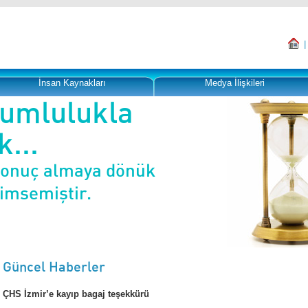
İnsan Kaynakları
Medya İlişkileri
rumlulukla
...
sonuç almaya dönük
nimsemiştir.
Güncel Haberler
ÇHS İzmir’e kayıp bagaj teşekkürü