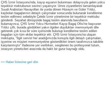
ÇHS İzmir İstasyonu'nda, kayıp eşyanın bulunması dolayısıyla gelen yolcu
teşekkür mektubunun sevinci yaşanıyor. Umre ziyaretlerini tamamlayarak
Suudi Arabistan Havayolları ile yurda dönen Hüseyin ve Güler Yıldız,
kaybolan bagajlarının detaylı çalışmalar sonucunda bulunarak kendilerine
teslim edilmesi sebebiyle Çelebi İzmir yönetimine bir teşekkür mektubu
gönderdi. Seyahat dönüşünde bagaj teslim alanında bavullarını
bulamayınca, ÇHS İzmir Yolcu Hizmetleri Kayıp Bagaj Ofisi'ne başvuran
Yıldız çifti, burada gördükleri yakın ilgiden duydukları memnuniyeti dile
getirerek çok kısa bir süre içerisinde bulunup kendilerine teslim edilen
bagajları için tüm ekibe teşekkür etti. ÇHS İzmir İstasyonu'na ulaşan
mektupta, “İlgili servisl her aradığımızda konuyla ilgili detaylı çalışmaları,
işyerine ve müşteri memnuniyetine gösterdikleri önem tarafımızca takdirle
karşılanmıştır” ifadesine yer verilirken, sergilenen bu profesyonel tutum,
istasyon yöneticileri arasında da haklı bir gurur kaynağı oldu.
<< Haber listesine geri dön