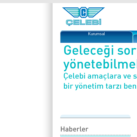
Kurumsal
Geleceği so
yönetebilmek
Çelebi amaçlara ve 
bir yönetim tarzı be
Haberler