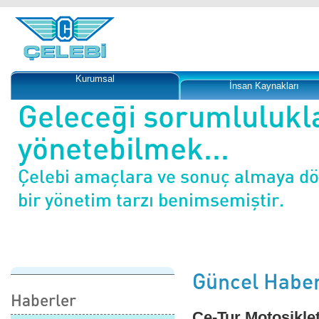
Kurumsal
İnsan Kaynakları
Geleceği sorumlulukl
yönetebilmek...
Çelebi amaçlara ve sonuç almaya d
bir yönetim tarzı benimsemiştir.
Güncel Haber
Haberler
Çe-Tur Motosiklet