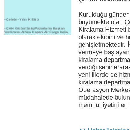
Kurulduğu günden 
- Çelebi - Yılın İK Ekibi
büyümekte olan Çe
- ÇHH Global Satış/Pazarlama Başkan
Kiralama Hizmeti 
Yardımcısı Athina Kapeni Air Cargo India
etkinliğinde panele katıldı
olarak ekibini ve 
genişletmektedir. 
- Çelebi Delhi Kargo'ya : Yılın Cargo
Hizmet Sağlayıcısı" Ödülü!
vermeye başlayan 
- 8.1.2016 / Çelebi Genel Müdürlük - Yeni
kiralama departman
Yılın İlk Buluşması
verdiği şehirlerara
- 1Goal/1Team/1Company- 8.1.2016 /
Çelebi Aviation Holding's First Event of the
yeni illerde de hi
New Year
kiralama departman
- Çelebi Delhi Yer Hizmetleri'nden Cathay
Operasyon Merkeziy
Pacific Kargo'ya ramp hizmeti başladı
müdahalede bulunma
- ÇelebiNas'dan Cathay Pacific'e yolcu,
ramp, kargo, depolama hizmeti bir arada!
memnuniyetini en 
- Havaalanı Yer Hizmetleri kategorisinde
2015 Skalite Ödülü Çelebi Hava
Servisi'nin oldu!
- G20 Zirvesinde Çelebi Hava Servisi