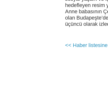
Antalya İstasyonu Ekibinden Kusursuz
Hizmet!
hedefleyen resim y
Anne babasının Çel
- Çelebi Havacılık Holding Grup CEO
Onno Boots "Air Cargo Update"
olan Budapeşte’de
Dergisi'nde
üçüncü olarak izle
- Çelebi Koşu Takımı "Çelebrities"'TOÇEV
yardımseverlik koşusunda!
- Çelebi Havacılık Grup CEO'su Onno
Boots Endonezya Havaalanları ve
Havacılık Forumunda Konuşmacı Oldu
<< Haber listesine
- Çelebi Delhi Yer Hizmetleri ISAGO
denetimi başarı ile tamamlandı!
- Canan Çelebioğlu DEIK Türkiye-
Hindistan İş Konseyi Başkanı seçildi
- ÇHS Bodrum İstasyonu "Engelsiz
Havaalanı Kuruluşu" Sertifikasını aldı!
- ÇHS Dalaman İstasyonu "Engelsiz
Havaalanı Kuruluşu" Sertifikasını aldı!
- Çelebi Havacılık Holding Mali İşler
Başkanı Elvan Hamidoğlu iki konferansta
konuşmacı idi.
- Sayın Canan Çelebioğlu DEIK Türkiye-
Hindistan İş Konseyi Başkanı seçildi.