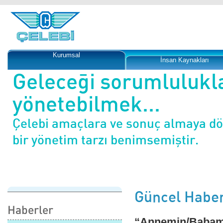
Kurumsal
İnsan Kaynakları
Geleceği sorumlulukl
yönetebilmek...
Çelebi amaçlara ve sonuç almaya d
bir yönetim tarzı benimsemiştir.
Güncel Haber
Haberler
“Annemin/Babamın