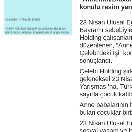
konulu resim yar
- Çelebi - Yılın İK Ekibi
23 Nisan Ulusal 
- ÇHH Global Satış/Pazarlama Başkan
Bayramı sebebiyle
Yardımcısı Athina Kapeni Air Cargo India
etkinliğinde panele katıldı
Holding çalışanlar
düzenlenen, “Ann
- Çelebi Delhi Kargo'ya : Yılın Cargo
Hizmet Sağlayıcısı" Ödülü!
Çelebi’deki İşi” k
- 8.1.2016 / Çelebi Genel Müdürlük - Yeni
sonuçlandı.
Yılın İlk Buluşması
- 1Goal/1Team/1Company- 8.1.2016 /
Çelebi Holding şirk
Çelebi Aviation Holding's First Event of the
geleneksel 23 Ni
New Year
Yarışması’na, Tür
- Çelebi Delhi Yer Hizmetleri'nden Cathay
Pacific Kargo'ya ramp hizmeti başladı
sayıda çocuk katıl
- ÇelebiNas'dan Cathay Pacific'e yolcu,
ramp, kargo, depolama hizmeti bir arada!
Anne babalarının h
bulan çocuklar birb
- Havaalanı Yer Hizmetleri kategorisinde
2015 Skalite Ödülü Çelebi Hava
Servisi'nin oldu!
23 Nisan Ulusal E
- G20 Zirvesinde Çelebi Hava Servisi
sosyal yaşam ve iş