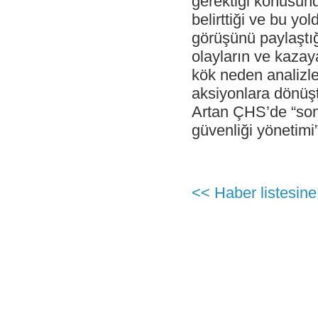
gerektiği konusund
Antalya İstasyonu Ekibinden Kusursuz
Hizmet!
belirttiği ve bu yo
- Çelebi Havacılık Holding Grup CEO
görüşünü paylaştığ
Onno Boots "Air Cargo Update"
olayların ve kazay
Dergisi'nde
kök neden analizler
- Çelebi Koşu Takımı "Çelebrities"'TOÇEV
yardımseverlik koşusunda!
aksiyonlara dönüşt
- Çelebi Havacılık Grup CEO'su Onno
Artan ÇHS’de “son 
Boots Endonezya Havaalanları ve
Havacılık Forumunda Konuşmacı Oldu
güvenliği yönetimi
- Çelebi Delhi Yer Hizmetleri ISAGO
denetimi başarı ile tamamlandı!
- Canan Çelebioğlu DEIK Türkiye-
Hindistan İş Konseyi Başkanı seçildi
<< Haber listesine
- ÇHS Bodrum İstasyonu "Engelsiz
Havaalanı Kuruluşu" Sertifikasını aldı!
- ÇHS Dalaman İstasyonu "Engelsiz
Havaalanı Kuruluşu" Sertifikasını aldı!
- Çelebi Havacılık Holding Mali İşler
Başkanı Elvan Hamidoğlu iki konferansta
konuşmacı idi.
- Sayın Canan Çelebioğlu DEIK Türkiye-
Hindistan İş Konseyi Başkanı seçildi.