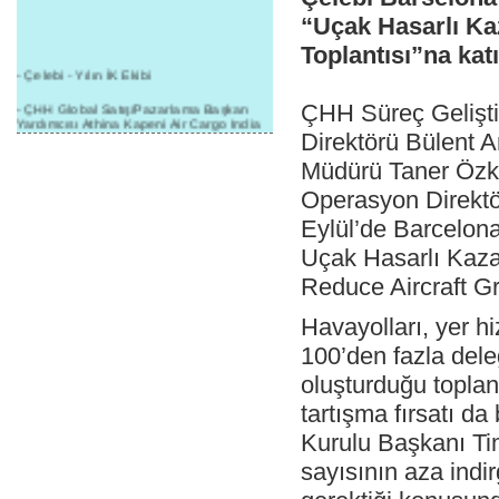
“Uçak Hasarlı Ka
Toplantısı”na katı
- Çelebi - Yılın İK Ekibi
- ÇHH Global Satış/Pazarlama Başkan
ÇHH Süreç Gelişt
Yardımcısı Athina Kapeni Air Cargo India
Direktörü Bülent 
etkinliğinde panele katıldı
Müdürü Taner Özk
- Çelebi Delhi Kargo'ya : Yılın Cargo
Hizmet Sağlayıcısı" Ödülü!
Operasyon Direktö
- 8.1.2016 / Çelebi Genel Müdürlük - Yeni
Eylül’de Barcelona’
Yılın İlk Buluşması
Uçak Hasarlı Kaza
- 1Goal/1Team/1Company- 8.1.2016 /
Çelebi Aviation Holding's First Event of the
Reduce Aircraft Gr
New Year
Havayolları, yer hi
- Çelebi Delhi Yer Hizmetleri'nden Cathay
Pacific Kargo'ya ramp hizmeti başladı
100’den fazla del
- ÇelebiNas'dan Cathay Pacific'e yolcu,
oluşturduğu toplan
ramp, kargo, depolama hizmeti bir arada!
tartışma fırsatı d
- Havaalanı Yer Hizmetleri kategorisinde
Kurulu Başkanı Ti
2015 Skalite Ödülü Çelebi Hava
Servisi'nin oldu!
sayısının aza indi
- G20 Zirvesinde Çelebi Hava Servisi