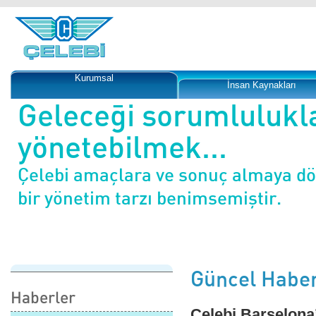
Kurumsal
İnsan Kaynakları
Geleceği sorumlulukl
yönetebilmek...
Çelebi amaçlara ve sonuç almaya d
bir yönetim tarzı benimsemiştir.
Güncel Haber
Haberler
Çelebi Barselona’