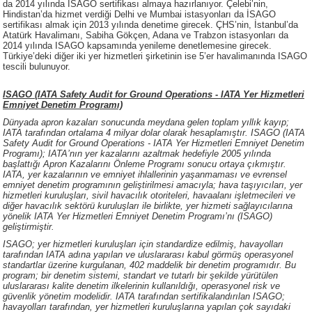
da 2014 yılında ISAGO sertifikası almaya hazırlanıyor. Çelebi’nin,
Hindistan’da hizmet verdiği Delhi ve Mumbai istasyonları da İSAGO
sertifikası almak için 2013 yılında denetime girecek. ÇHS’nin, İstanbul’da
Atatürk Havalimanı, Sabiha Gökçen, Adana ve Trabzon istasyonları da
2014 yılında ISAGO kapsamında yenileme denetlemesine girecek.
Türkiye’deki diğer iki yer hizmetleri şirketinin ise 5’er havalimanında ISAGO
tescili bulunuyor.
ISAGO (IATA Safety Audit for Ground Operations - IATA Yer Hizmetleri
Emniyet Denetim Programı)
Dünyada apron kazaları sonucunda meydana gelen toplam yıllık kayıp;
IATA tarafından ortalama 4 milyar dolar olarak hesaplamıştır. ISAGO (IATA
Safety Audit for Ground Operations - IATA Yer Hizmetleri Emniyet Denetim
Programı); IATA’nın yer kazalarını azaltmak hedefiyle 2005 yılında
başlattığı Apron Kazalarını Önleme Programı sonucu ortaya çıkmıştır.
IATA, yer kazalarının ve emniyet ihlallerinin yaşanmaması ve evrensel
emniyet denetim programının geliştirilmesi amacıyla; hava taşıyıcıları, yer
hizmetleri kuruluşları, sivil havacılık otoriteleri, havaalanı işletmecileri ve
diğer havacılık sektörü kuruluşları ile birlikte, yer hizmeti sağlayıcılarına
yönelik IATA Yer Hizmetleri Emniyet Denetim Programı’nı (ISAGO)
geliştirmiştir.
ISAGO; yer hizmetleri kuruluşları için standardize edilmiş, havayolları
tarafından IATA adına yapılan ve uluslararası kabul görmüş operasyonel
standartlar üzerine kurgulanan, 402 maddelik bir denetim programıdır. Bu
program; bir denetim sistemi, standart ve tutarlı bir şekilde yürütülen
uluslararası kalite denetim ilkelerinin kullanıldığı, operasyonel risk ve
güvenlik yönetim modelidir. IATA tarafından sertifikalandırılan ISAGO;
havayolları tarafından, yer hizmetleri kuruluşlarına yapılan çok sayıdaki