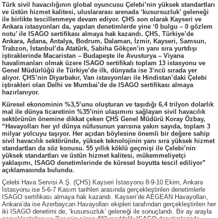
Türk sivil havacılığının global oyuncusu Çelebi’nin yüksek standartları
ve üstün hizmet kalitesi, uluslararası arenada ‘kusursuzluk’ geleneği
ile birlikte tescillenmeye devam ediyor. ÇHS son olarak Kayseri ve
Ankara istasyonları da, yapılan denetimlerde yine ‘0 bulgu – 0 gözlem
notu’ ile ISAGO sertifikası almaya hak kazandı. ÇHS, Türkiye’de
Ankara, Adana, Antalya, Bodrum, Dalaman, İzmir, Kayseri, Samsun,
Trabzon, İstanbul’da Atatürk, Sabiha Gökçen’in yanı sıra yurtdışı
iştiraklerinde Macaristan – Budapeşte ile Avusturya – Viyana
havalimanları olmak üzere ISAGO sertifikalı toplam 13 istasyonu ve
Genel Müdürlüğü ile Türkiye’de ilk, dünyada ise 3’ncü sırada yer
alıyor. ÇHS’nin Diyarbakır, Van istasyonları ile Hindistan’daki Çelebi
iştirakleri olan Delhi ve Mumbai’de de ISAGO sertifikası almaya
hazırlanıyor.
Küresel ekonominin %3,5’unu oluşturan ve taşıdığı 6,4 trilyon dolarlık
mal ile dünya ticaretinin %35’inin ulaşımını sağlayan sivil havacılık
sektörünün önemine dikkat çeken ÇHS Genel Müdürü Koray Özbay,
“Havayolları her yıl dünya nüfusunun yarısına yakın sayıda, toplam 3
milyar yolcuyu taşıyor. Her açıdan böylesine önemli bir değere sahip
sivil havacılık sektöründe, yüksek teknolojinin yanı sıra yüksek hizmet
standartları da söz konusu. 55 yıllık köklü geçmişi ile Çelebi’nin
yüksek standartları ve üstün hizmet kalitesi, mükemmeliyetçi
yaklaşımı, ISAGO denetimlerinde de küresel boyutta tescil ediliyor”
açıklamasında bulundu.
Çelebi Hava Servisi A.Ş. (ÇHS) Kayseri İstasyonu 8-9-10 Ekim, Ankara
İstasyonu ise 5-6-7 Kasım tarihleri arasında gerçekleştirilen denetimlerle
ISAGO sertifikası almaya hak kazandı. Kayseri’de AEGEAN Havayolları,
Ankara’da ise Azerbaycan Havayolları ekipleri tarafından gerçekleştirilen her
iki ISAGO denetimi de, ‘kusursuzluk’ geleneği ile sonuçlandı. Bir ay arayla