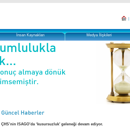
İnsan Kaynakları
Medya İlişkileri
rumlulukla
...
sonuç almaya dönük
nimsemiştir.
Güncel Haberler
ÇHS’nin ISAGO’da ‘kusursuzluk’ geleneği devam ediyor.