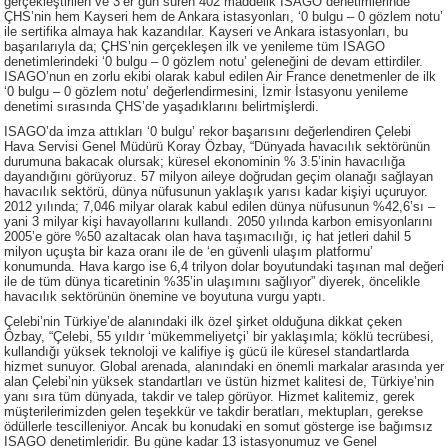
gerçekleştirilen ve 3’er gün süren 402 maddelik ISAGO denetimlerinde
ÇHS’nin hem Kayseri hem de Ankara istasyonları, ‘0 bulgu – 0 gözlem notu’
ile sertifika almaya hak kazandılar. Kayseri ve Ankara istasyonları, bu
başarılarıyla da; ÇHS’nin gerçekleşen ilk ve yenileme tüm ISAGO
denetimlerindeki ‘0 bulgu – 0 gözlem notu’ geleneğini de devam ettirdiler.
ISAGO’nun en zorlu ekibi olarak kabul edilen Air France denetmenler de ilk
‘0 bulgu – 0 gözlem notu’ değerlendirmesini, İzmir İstasyonu yenileme
denetimi sırasında ÇHS’de yaşadıklarını belirtmişlerdi.
ISAGO’da imza attıkları ‘0 bulgu’ rekor başarısını değerlendiren Çelebi
Hava Servisi Genel Müdürü Koray Özbay, “Dünyada havacılık sektörünün
durumuna bakacak olursak; küresel ekonominin % 3.5’inin havacılığa
dayandığını görüyoruz. 57 milyon aileye doğrudan geçim olanağı sağlayan
havacılık sektörü, dünya nüfusunun yaklaşık yarısı kadar kişiyi uçuruyor.
2012 yılında; 7,046 milyar olarak kabul edilen dünya nüfusunun %42,6’sı –
yani 3 milyar kişi havayollarını kullandı. 2050 yılında karbon emisyonlarını
2005’e göre %50 azaltacak olan hava taşımacılığı, iç hat jetleri dahil 5
milyon uçuşta bir kaza oranı ile de ‘en güvenli ulaşım platformu’
konumunda. Hava kargo ise 6,4 trilyon dolar boyutundaki taşınan mal değeri
ile de tüm dünya ticaretinin %35’in ulaşımını sağlıyor” diyerek, öncelikle
havacılık sektörünün önemine ve boyutuna vurgu yaptı.
Çelebi’nin Türkiye’de alanındaki ilk özel şirket olduğuna dikkat çeken
Özbay, “Çelebi, 55 yıldır ‘mükemmeliyetçi’ bir yaklaşımla; köklü tecrübesi,
kullandığı yüksek teknoloji ve kalifiye iş gücü ile küresel standartlarda
hizmet sunuyor. Global arenada, alanındaki en önemli markalar arasında yer
alan Çelebi’nin yüksek standartları ve üstün hizmet kalitesi de, Türkiye’nin
yanı sıra tüm dünyada, takdir ve talep görüyor. Hizmet kalitemiz, gerek
müşterilerimizden gelen teşekkür ve takdir beratları, mektupları, gerekse
ödüllerle tescilleniyor. Ancak bu konudaki en somut gösterge ise bağımsız
ISAGO denetimleridir. Bu güne kadar 13 istasyonumuz ve Genel