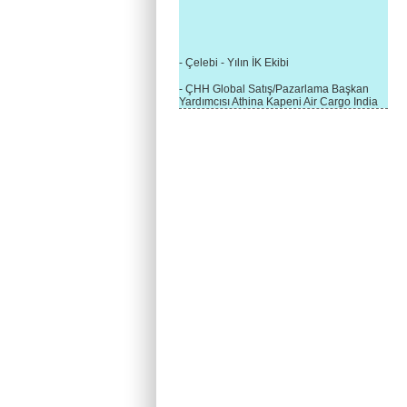
- Çelebi - Yılın İK Ekibi
- ÇHH Global Satış/Pazarlama Başkan
Yardımcısı Athina Kapeni Air Cargo India
etkinliğinde panele katıldı
- Çelebi Delhi Kargo'ya : Yılın Cargo
Hizmet Sağlayıcısı" Ödülü!
- 8.1.2016 / Çelebi Genel Müdürlük - Yeni
Yılın İlk Buluşması
- 1Goal/1Team/1Company- 8.1.2016 /
Çelebi Aviation Holding's First Event of the
New Year
- Çelebi Delhi Yer Hizmetleri'nden Cathay
Pacific Kargo'ya ramp hizmeti başladı
- ÇelebiNas'dan Cathay Pacific'e yolcu,
ramp, kargo, depolama hizmeti bir arada!
- Havaalanı Yer Hizmetleri kategorisinde
2015 Skalite Ödülü Çelebi Hava
Servisi'nin oldu!
- G20 Zirvesinde Çelebi Hava Servisi