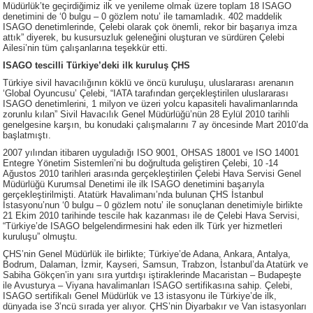
Müdürlük’te geçirdiğimiz ilk ve yenileme olmak üzere toplam 18 ISAGO
denetimini de ‘0 bulgu – 0 gözlem notu’ ile tamamladık. 402 maddelik
ISAGO denetimlerinde, Çelebi olarak çok önemli, rekor bir başarıya imza
attık” diyerek, bu kusursuzluk geleneğini oluşturan ve sürdüren Çelebi
Ailesi’nin tüm çalışanlarına teşekkür etti.
ISAGO tescilli Türkiye’deki ilk kuruluş ÇHS
Türkiye sivil havacılığının köklü ve öncü kuruluşu, uluslararası arenanın
‘Global Oyuncusu’ Çelebi, “IATA tarafından gerçekleştirilen uluslararası
ISAGO denetimlerini, 1 milyon ve üzeri yolcu kapasiteli havalimanlarında
zorunlu kılan” Sivil Havacılık Genel Müdürlüğü’nün 28 Eylül 2010 tarihli
genelgesine karşın, bu konudaki çalışmalarını 7 ay öncesinde Mart 2010’da
başlatmıştı.
2007 yılından itibaren uyguladığı ISO 9001, OHSAS 18001 ve ISO 14001
Entegre Yönetim Sistemleri’ni bu doğrultuda geliştiren Çelebi, 10 -14
Ağustos 2010 tarihleri arasında gerçekleştirilen Çelebi Hava Servisi Genel
Müdürlüğü Kurumsal Denetimi ile ilk ISAGO denetimini başarıyla
gerçekleştirilmişti. Atatürk Havalimanı’nda bulunan ÇHS İstanbul
İstasyonu’nun ‘0 bulgu – 0 gözlem notu’ ile sonuçlanan denetimiyle birlikte
21 Ekim 2010 tarihinde tescile hak kazanması ile de Çelebi Hava Servisi,
“Türkiye’de ISAGO belgelendirmesini hak eden ilk Türk yer hizmetleri
kuruluşu” olmuştu.
ÇHS’nin Genel Müdürlük ile birlikte; Türkiye’de Adana, Ankara, Antalya,
Bodrum, Dalaman, İzmir, Kayseri, Samsun, Trabzon, İstanbul’da Atatürk ve
Sabiha Gökçen’in yanı sıra yurtdışı iştiraklerinde Macaristan – Budapeşte
ile Avusturya – Viyana havalimanları ISAGO sertifikasına sahip. Çelebi,
ISAGO sertifikalı Genel Müdürlük ve 13 istasyonu ile Türkiye’de ilk,
dünyada ise 3’ncü sırada yer alıyor. ÇHS’nin Diyarbakır ve Van istasyonları