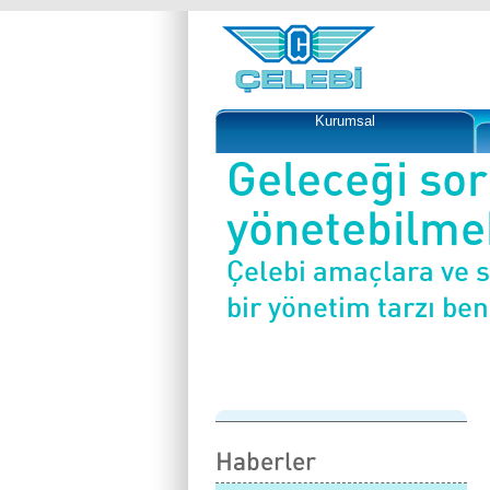
Kurumsal
Geleceği so
yönetebilmek
Çelebi amaçlara ve 
bir yönetim tarzı be
Haberler