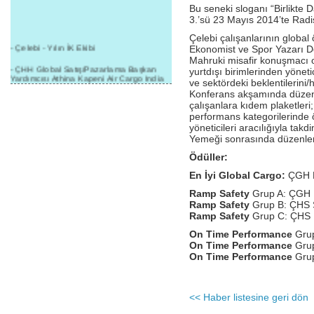
Bu seneki sloganı “Birlikte 
3.’sü 23 Mayıs 2014’te Radis
Çelebi çalışanlarının global 
- Çelebi - Yılın İK Ekibi
Ekonomist ve Spor Yazarı D
Mahruki misafir konuşmacı ol
- ÇHH Global Satış/Pazarlama Başkan
yurtdışı birimlerinden yönet
Yardımcısı Athina Kapeni Air Cargo India
ve sektördeki beklentilerini/h
etkinliğinde panele katıldı
Konferans akşamında düzen
çalışanlara kıdem plaketleri
- Çelebi Delhi Kargo'ya : Yılın Cargo
performans kategorilerinde 
Hizmet Sağlayıcısı" Ödülü!
yöneticileri aracılığıyla tak
- 8.1.2016 / Çelebi Genel Müdürlük - Yeni
Yemeği sonrasında düzenlene
Yılın İlk Buluşması
Ödüller:
- 1Goal/1Team/1Company- 8.1.2016 /
En İyi Global Cargo:
ÇGH
Çelebi Aviation Holding's First Event of the
New Year
Ramp Safety
Grup A: ÇGH
Ramp Safety
Grup B: ÇH
- Çelebi Delhi Yer Hizmetleri'nden Cathay
Ramp Safety
Grup C: ÇHS
Pacific Kargo'ya ramp hizmeti başladı
On Time Performance
Gru
- ÇelebiNas'dan Cathay Pacific'e yolcu,
On Time Performance
Gru
ramp, kargo, depolama hizmeti bir arada!
On Time Performance
Grup
- Havaalanı Yer Hizmetleri kategorisinde
2015 Skalite Ödülü Çelebi Hava
Servisi'nin oldu!
<< Haber listesine geri dön
- G20 Zirvesinde Çelebi Hava Servisi