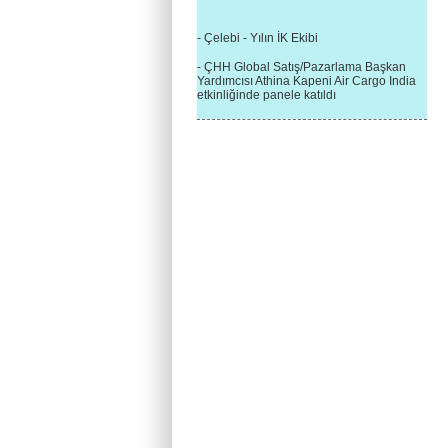
- Çelebi - Yılın İK Ekibi
- ÇHH Global Satış/Pazarlama Başkan
Yardımcısı Athina Kapeni Air Cargo India
etkinliğinde panele katıldı
- Çelebi Delhi Kargo'ya : Yılın Cargo
Hizmet Sağlayıcısı" Ödülü!
- 8.1.2016 / Çelebi Genel Müdürlük - Yeni
Yılın İlk Buluşması
- 1Goal/1Team/1Company- 8.1.2016 /
Çelebi Aviation Holding's First Event of the
New Year
- Çelebi Delhi Yer Hizmetleri'nden Cathay
Pacific Kargo'ya ramp hizmeti başladı
- ÇelebiNas'dan Cathay Pacific'e yolcu,
ramp, kargo, depolama hizmeti bir arada!
- Havaalanı Yer Hizmetleri kategorisinde
2015 Skalite Ödülü Çelebi Hava
Servisi'nin oldu!
- G20 Zirvesinde Çelebi Hava Servisi
Antalya İstasyonu Ekibinden Kusursuz
Hizmet!