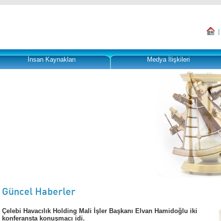
İnsan Kaynakları
Medya İlişkileri
şen hizmet ve
...
ızlı hareket yeteneği
maktadır.
Güncel Haberler
Çelebi Havacılık Holding Mali İşler Başkanı Elvan Hamidoğlu iki
konferansta konuşmacı idi.