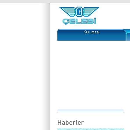
Kurumsal
Sürekli geli
ürün sunumu
Çelebi esnekliği ve h
ile değişime öncü ol
Haberler