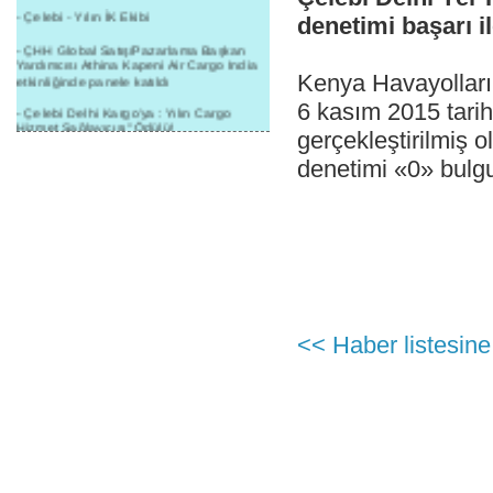
- Çelebi - Yılın İK Ekibi
denetimi başarı i
- ÇHH Global Satış/Pazarlama Başkan
Yardımcısı Athina Kapeni Air Cargo India
Kenya Havayolları 
etkinliğinde panele katıldı
6 kasım 2015 tarih
- Çelebi Delhi Kargo'ya : Yılın Cargo
Hizmet Sağlayıcısı" Ödülü!
gerçekleştirilmiş 
- 8.1.2016 / Çelebi Genel Müdürlük - Yeni
denetimi «0» bulgu
Yılın İlk Buluşması
- 1Goal/1Team/1Company- 8.1.2016 /
Çelebi Aviation Holding's First Event of the
New Year
- Çelebi Delhi Yer Hizmetleri'nden Cathay
Pacific Kargo'ya ramp hizmeti başladı
- ÇelebiNas'dan Cathay Pacific'e yolcu,
ramp, kargo, depolama hizmeti bir arada!
<< Haber listesine
- Havaalanı Yer Hizmetleri kategorisinde
2015 Skalite Ödülü Çelebi Hava
Servisi'nin oldu!
- G20 Zirvesinde Çelebi Hava Servisi
Antalya İstasyonu Ekibinden Kusursuz
Hizmet!
- Çelebi Havacılık Holding Grup CEO