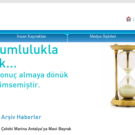
İnsan Kaynakları
Medya İlişkileri
rumlulukla
...
sonuç almaya dönük
nimsemiştir.
Arşiv Haberler
Çelebi Marina Antalya’ya Mavi Bayrak