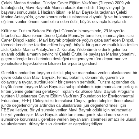
Çelebi Marina Antalya, Türkiye Çevre Eğitim Vakfı'nın (Türçev) 2009 yılı
kataloğunda, Mavi Bayraklı Marina olarak ilan edildi. Türçev'e yaptığı
başvuru sonucunda 1 Haziran itibari ile Mavi Bayrak'la taçlanan Çelebi
Marina Antalya'da, çevre konusunda uluslararası duyarlılığı ve bu konuda
eğitime verilen önemi sembolize eden ödül, büyük sevinçle karşılandı.
Kültür ve Turizm Bakanı Ertuğrul Günay'ın himayesinde, 29 Mayıs'ta
İstanbul'da düzenlenen törene Çelebi Marina'yı temsilen, marina yöneticisi
Caner Dinçol katıldı. Mavi bayrak projesinde yoğun çaba sarf eden Dinçol,
törende kendisine takdim edilen bayrağı büyük bir gurur ve mutlulukla teslim
aldı. Çelebi Marina Antalya'nın 2. Kuruluş Yıldönümü'ne denk gelen bu
anlamlı ödülü almanın sevincini Çelebi Grubu ile paylaşan Marina yönetimi,
geçen süreçte kendilerinden desteğini esirgemeyen tüm departman ve
yöneticilere teşekkürlerini bildiren bir e-posta gönderdi.
Gerekli standartları taşıyan nitelikli plaj ve marinalara verilen uluslararası bir
çevre ödülü olan Mavi Bayrak, temiz, bakımlı, donanımlı, güvenli ve
dolayısıyla uygar, sürdürülebilir bir çevrenin sembolü. Turizm açısından da
büyük önem taşıyan Mavi Bayrak'a sahip olabilmek için marinaların pek çok
kriteri yerine getirmesi gerekiyor. Toplam 42 ülkede Mavi Bayrak Programı
yürüten Uluslararası Çevre Eğitim Vakfı'nın (Foundation for Environmental
Education, FEE) Türkiye'deki temsilcisi Türçev, gelen talepleri önce ulusal
jüride değerlendiriyor ardından da uluslararası jüri değerlendirmesi için
FEE'ye iletiyor. Bir yıl süreyle verilen Mavi Bayrak ödülü için müracaatlar
her yıl yenileniyor. Mavi Bayrak aldıktan sonra gerek standardın sezon
süresince korunması, gerekse verilen beyanların izlenmesi amacı ile ulusal
ve uluslararası düzeyde sıkı denetimler gerçekleştiriliyor.