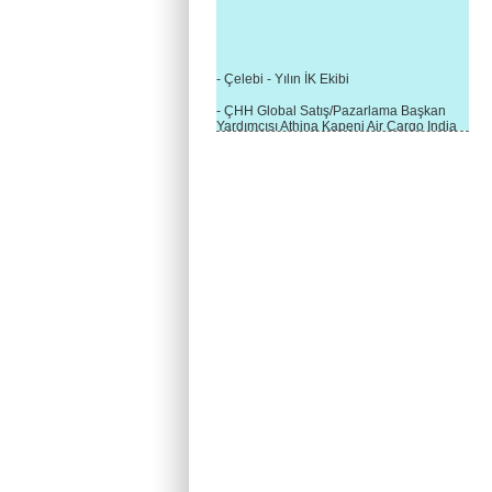
- Çelebi - Yılın İK Ekibi
- ÇHH Global Satış/Pazarlama Başkan
Yardımcısı Athina Kapeni Air Cargo India
etkinliğinde panele katıldı
- Çelebi Delhi Kargo'ya : Yılın Cargo
Hizmet Sağlayıcısı" Ödülü!
- 8.1.2016 / Çelebi Genel Müdürlük - Yeni
Yılın İlk Buluşması
- 1Goal/1Team/1Company- 8.1.2016 /
Çelebi Aviation Holding's First Event of the
New Year
- Çelebi Delhi Yer Hizmetleri'nden Cathay
Pacific Kargo'ya ramp hizmeti başladı
- ÇelebiNas'dan Cathay Pacific'e yolcu,
ramp, kargo, depolama hizmeti bir arada!
- Havaalanı Yer Hizmetleri kategorisinde
2015 Skalite Ödülü Çelebi Hava
Servisi'nin oldu!
- G20 Zirvesinde Çelebi Hava Servisi