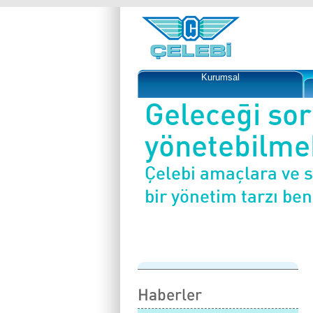
Kurumsal
Geleceği so
yönetebilmek
Çelebi amaçlara ve 
bir yönetim tarzı be
Haberler