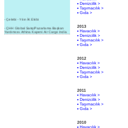
▪ Denizcilik >
▪ Taşımacılık >
▪ Gıda >
- Çelebi - Yılın İK Ekibi
2013
- ÇHH Global Satış/Pazarlama Başkan
▪ Havacılık >
Yardımcısı Athina Kapeni Air Cargo India
etkinliğinde panele katıldı
▪ Denizcilik >
▪ Taşımacılık >
- Çelebi Delhi Kargo'ya : Yılın Cargo
▪ Gıda >
Hizmet Sağlayıcısı" Ödülü!
- 8.1.2016 / Çelebi Genel Müdürlük - Yeni
2012
Yılın İlk Buluşması
▪ Havacılık >
▪ Denizcilik >
- 1Goal/1Team/1Company- 8.1.2016 /
▪ Taşımacılık >
Çelebi Aviation Holding's First Event of the
New Year
▪ Gıda >
- Çelebi Delhi Yer Hizmetleri'nden Cathay
Pacific Kargo'ya ramp hizmeti başladı
2011
▪ Havacılık >
- ÇelebiNas'dan Cathay Pacific'e yolcu,
▪ Denizcilik >
ramp, kargo, depolama hizmeti bir arada!
▪ Taşımacılık >
▪ Gıda >
- Havaalanı Yer Hizmetleri kategorisinde
2015 Skalite Ödülü Çelebi Hava
Servisi'nin oldu!
2010
- G20 Zirvesinde Çelebi Hava Servisi
▪ Havacılık >