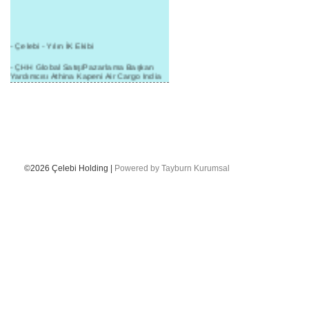
- Çelebi - Yılın İK Ekibi
- ÇHH Global Satış/Pazarlama Başkan
Yardımcısı Athina Kapeni Air Cargo India
etkinliğinde panele katıldı
- Çelebi Delhi Kargo'ya : Yılın Cargo
Hizmet Sağlayıcısı" Ödülü!
- 8.1.2016 / Çelebi Genel Müdürlük - Yeni
Yılın İlk Buluşması
- 1Goal/1Team/1Company- 8.1.2016 /
©2026 Çelebi Holding |
Powered by Tayburn Kurumsal
Çelebi Aviation Holding's First Event of the
New Year
- Çelebi Delhi Yer Hizmetleri'nden Cathay
Pacific Kargo'ya ramp hizmeti başladı
- ÇelebiNas'dan Cathay Pacific'e yolcu,
ramp, kargo, depolama hizmeti bir arada!
- Havaalanı Yer Hizmetleri kategorisinde
2015 Skalite Ödülü Çelebi Hava
Servisi'nin oldu!
- G20 Zirvesinde Çelebi Hava Servisi