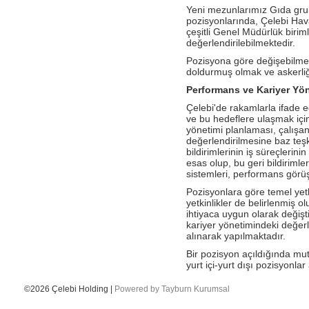
Antalya İstasyonu Ekibinden Kusursuz
Yeni mezunlarımız Gıda grub
Hizmet!
pozisyonlarında, Çelebi Ha
- Çelebi Havacılık Holding Grup CEO
çeşitli Genel Müdürlük biriml
Onno Boots "Air Cargo Update"
değerlendirilebilmektedir.
Dergisi'nde
Pozisyona göre değişebilmekl
- Çelebi Koşu Takımı "Çelebrities"'TOÇEV
doldurmuş olmak ve askerliğ
yardımseverlik koşusunda!
Performans ve Kariyer Yö
- Çelebi Havacılık Grup CEO'su Onno
Çelebi'de rakamlarla ifade ed
Boots Endonezya Havaalanları ve
ve bu hedeflere ulaşmak için
Havacılık Forumunda Konuşmacı Oldu
yönetimi planlaması, çalışan
- Çelebi Delhi Yer Hizmetleri ISAGO
değerlendirilmesine baz teşk
denetimi başarı ile tamamlandı!
bildirimlerinin iş süreçlerinin
esas olup, bu geri bildirimler 
- Canan Çelebioğlu DEIK Türkiye-
sistemleri, performans görüşme
Hindistan İş Konseyi Başkanı seçildi
Pozisyonlara göre temel yetk
- ÇHS Bodrum İstasyonu "Engelsiz
yetkinlikler de belirlenmiş 
Havaalanı Kuruluşu" Sertifikasını aldı!
ihtiyaca uygun olarak değişt
kariyer yönetimindeki değerl
- ÇHS Dalaman İstasyonu "Engelsiz
alınarak yapılmaktadır.
Havaalanı Kuruluşu" Sertifikasını aldı!
Bir pozisyon açıldığında mut
- Çelebi Havacılık Holding Mali İşler
yurt içi-yurt dışı pozisyonla
Başkanı Elvan Hamidoğlu iki konferansta
konuşmacı idi.
©2026 Çelebi Holding |
Powered by Tayburn Kurumsal
- Sayın Canan Çelebioğlu DEIK Türkiye-
Hindistan İş Konseyi Başkanı seçildi.