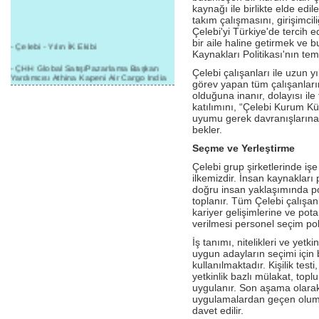
kaynağı ile birlikte elde edil
takım çalışmasını, girişimcili
Çelebi'yi Türkiye'de tercih ed
bir aile haline getirmek ve 
- Çelebi - Yılın İK Ekibi
Kaynakları Politikası'nın teme
- ÇHH Global Satış/Pazarlama Başkan
Çelebi çalışanları ile uzun yı
Yardımcısı Athina Kapeni Air Cargo India
görev yapan tüm çalışanları
etkinliğinde panele katıldı
olduğuna inanır, dolayısı i
katılımını, “Çelebi Kurum K
- Çelebi Delhi Kargo'ya : Yılın Cargo
Hizmet Sağlayıcısı" Ödülü!
uyumu gerek davranışlarına,
bekler.
- 8.1.2016 / Çelebi Genel Müdürlük - Yeni
Yılın İlk Buluşması
Seçme ve Yerleştirme
Çelebi grup şirketlerinde işe
- 1Goal/1Team/1Company- 8.1.2016 /
ilkemizdir. İnsan kaynakları
Çelebi Aviation Holding's First Event of the
New Year
doğru insan yaklaşımında p
toplanır. Tüm Çelebi çalışanl
- Çelebi Delhi Yer Hizmetleri'nden Cathay
kariyer gelişimlerine ve pot
Pacific Kargo'ya ramp hizmeti başladı
verilmesi personel seçim pol
- ÇelebiNas'dan Cathay Pacific'e yolcu,
İş tanımı, nitelikleri ve yetk
ramp, kargo, depolama hizmeti bir arada!
uygun adayların seçimi için 
kullanılmaktadır. Kişilik testi
- Havaalanı Yer Hizmetleri kategorisinde
yetkinlik bazlı mülakat, topl
2015 Skalite Ödülü Çelebi Hava
uygulanır. Son aşama olarak 
Servisi'nin oldu!
uygulamalardan geçen olumlu
davet edilir.
- G20 Zirvesinde Çelebi Hava Servisi