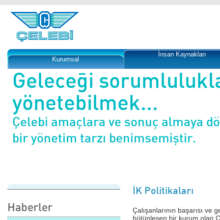
İnsan Kaynakları
Kurumsal
Geleceği sorumlulukl
yönetebilmek...
Çelebi amaçlara ve sonuç almaya d
bir yönetim tarzı benimsemiştir.
İK Politikaları
Haberler
Çalışanlarının başarısı ve g
bütünleşen bir kurum olan Ç