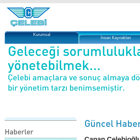
Kurumsal
İnsan Kaynakları
Geleceği sorumlulukl
yönetebilmek...
Çelebi amaçlara ve sonuç almaya d
bir yönetim tarzı benimsemiştir.
Güncel Haber
Haberler
Canan Çelebioğlu,