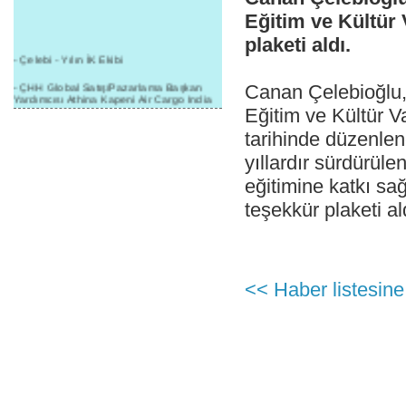
Eğitim ve Kültür 
plaketi aldı.
- Çelebi - Yılın İK Ekibi
- ÇHH Global Satış/Pazarlama Başkan
Canan Çelebioğlu, 
Yardımcısı Athina Kapeni Air Cargo India
etkinliğinde panele katıldı
Eğitim ve Kültür V
tarihinde düzenle
- Çelebi Delhi Kargo'ya : Yılın Cargo
Hizmet Sağlayıcısı" Ödülü!
yıllardır sürdürüle
- 8.1.2016 / Çelebi Genel Müdürlük - Yeni
eğitimine katkı sağ
Yılın İlk Buluşması
teşekkür plaketi al
- 1Goal/1Team/1Company- 8.1.2016 /
Çelebi Aviation Holding's First Event of the
New Year
- Çelebi Delhi Yer Hizmetleri'nden Cathay
Pacific Kargo'ya ramp hizmeti başladı
<< Haber listesine
- ÇelebiNas'dan Cathay Pacific'e yolcu,
ramp, kargo, depolama hizmeti bir arada!
- Havaalanı Yer Hizmetleri kategorisinde
2015 Skalite Ödülü Çelebi Hava
Servisi'nin oldu!
- G20 Zirvesinde Çelebi Hava Servisi