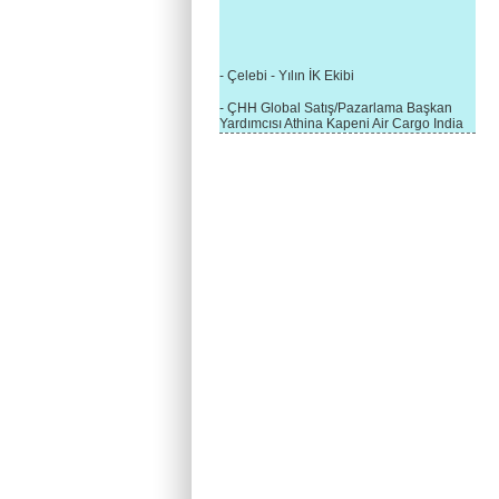
- Çelebi - Yılın İK Ekibi
- ÇHH Global Satış/Pazarlama Başkan
Yardımcısı Athina Kapeni Air Cargo India
etkinliğinde panele katıldı
- Çelebi Delhi Kargo'ya : Yılın Cargo
Hizmet Sağlayıcısı" Ödülü!
- 8.1.2016 / Çelebi Genel Müdürlük - Yeni
Yılın İlk Buluşması
- 1Goal/1Team/1Company- 8.1.2016 /
Çelebi Aviation Holding's First Event of the
New Year
- Çelebi Delhi Yer Hizmetleri'nden Cathay
Pacific Kargo'ya ramp hizmeti başladı
- ÇelebiNas'dan Cathay Pacific'e yolcu,
ramp, kargo, depolama hizmeti bir arada!
- Havaalanı Yer Hizmetleri kategorisinde
2015 Skalite Ödülü Çelebi Hava
Servisi'nin oldu!
- G20 Zirvesinde Çelebi Hava Servisi