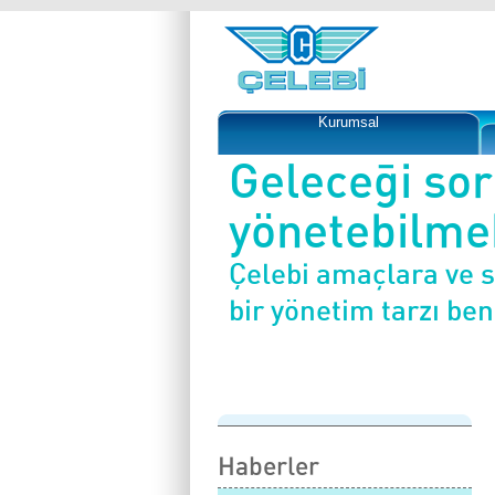
Kurumsal
Geleceği so
yönetebilmek
Çelebi amaçlara ve 
bir yönetim tarzı be
Haberler