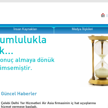
İnsan Kaynakları
Medya İlişkileri
rumlulukla
...
sonuç almaya dönük
nimsemiştir.
Güncel Haberler
Çelebi Delhi Yer Hizmetleri Air Asia firmasinin iç hat uçuşlarına
hizmet vermeye basladı.