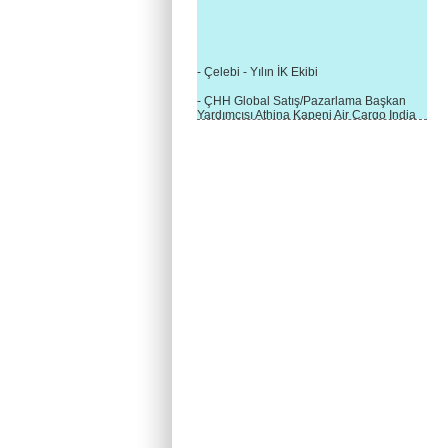
- Çelebi - Yılın İK Ekibi
- ÇHH Global Satış/Pazarlama Başkan
Yardımcısı Athina Kapeni Air Cargo India
etkinliğinde panele katıldı
- Çelebi Delhi Kargo'ya : Yılın Cargo
Hizmet Sağlayıcısı" Ödülü!
- 8.1.2016 / Çelebi Genel Müdürlük - Yeni
Yılın İlk Buluşması
- 1Goal/1Team/1Company- 8.1.2016 /
Çelebi Aviation Holding's First Event of the
New Year
- Çelebi Delhi Yer Hizmetleri'nden Cathay
Pacific Kargo'ya ramp hizmeti başladı
- ÇelebiNas'dan Cathay Pacific'e yolcu,
ramp, kargo, depolama hizmeti bir arada!
- Havaalanı Yer Hizmetleri kategorisinde
2015 Skalite Ödülü Çelebi Hava
Servisi'nin oldu!
- G20 Zirvesinde Çelebi Hava Servisi