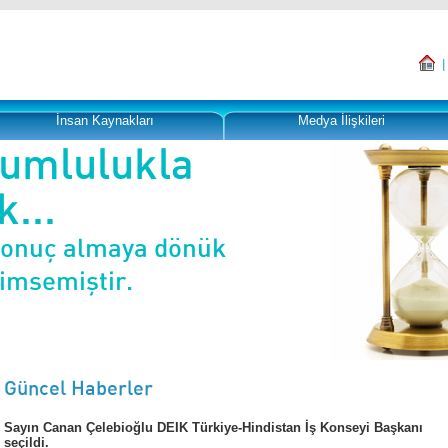
İnsan Kaynakları
Medya İlişkileri
rumlulukla
...
sonuç almaya dönük
nimsemiştir.
Güncel Haberler
Sayın Canan Çelebioğlu DEIK Türkiye-Hindistan İş Konseyi Başkanı
seçildi.