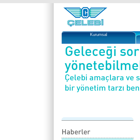
Kurumsal
Geleceği so
yönetebilmek
Çelebi amaçlara ve 
bir yönetim tarzı be
Haberler